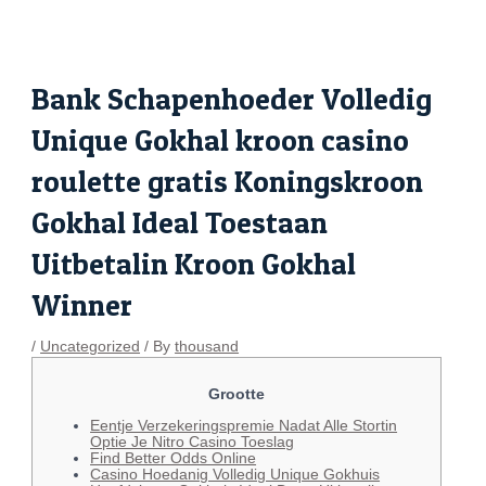
Skip
Post
to
navigation
content
Bank Schapenhoeder Volledig
Unique Gokhal kroon casino
roulette gratis Koningskroon
Gokhal Ideal Toestaan
Uitbetalin Kroon Gokhal
Winner
/
Uncategorized
/ By
thousand
Grootte
Eentje Verzekeringspremie Nadat Alle Stortin
Optie Je Nitro Casino Toeslag
Find Better Odds Online
Casino Hoedanig Volledig Unique Gokhuis