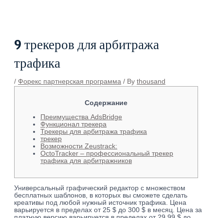
Skip
Post
to
navigation
content
9 трекеров для арбитража
трафика
/
Форекс партнерская программа
/ By
thousand
Содержание
Преимущества AdsBridge
Функционал трекера
Трекеры для арбитража трафика
трекер
Возможности Zeustrack:
OctoTracker – профессиональный трекер
трафика для арбитражников
Универсальный графический редактор с множеством
бесплатных шаблонов, в которых вы сможете сделать
креативы под любой нужный источник трафика. Цена
варьируется в пределах от 25 $ до 300 $ в месяц. Цена за
платную версию варьируется в пределах от 29,99 $ до