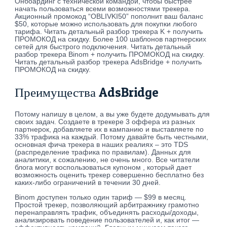
Онбоардинг с технической командой, чтобы быстрее
начать пользоваться всеми возможностями трекера.
Акционный промокод “OBLIVKI50” пополнит ваш баланс
$50, которые можно использовать для покупки любого
тарифа. Читать детальный разбор трекера K + получить
ПРОМОКОД на скидку. Более 100 шаблонов партнерских
сетей для быстрого подключения. Читать детальный
разбор трекера Binom + получить ПРОМОКОД на скидку.
Читать детальный разбор трекера AdsBridge + получить
ПРОМОКОД на скидку.
Преимущества AdsBridge
Потому напишу в целом, а вы уже будете додумывать для
своих задач. Создаете в трекере 3 оффера из разных
партнерок, добавляете их в кампанию и выставляете по
33% трафика на каждый. Потому давайте быть честными,
основная фича трекера в наших реалиях – это TDS
(распределение трафика по правилам). Данных для
аналитики, к сожалению, не очень много. Все читатели
блога могут воспользоваться купоном , который дает
возможность оценить трекер совершенно бесплатно без
каких-либо ограничений в течении 30 дней.
Binom доступен только один тариф — $99 в месяц.
Простой трекер, позволяющий арбитражнику грамотно
перенаправлять трафик, объединять расходы/доходы,
анализировать поведение пользователей и, как итог —