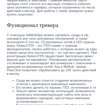
эффективность кампаний. Главным минусом такого
трекера стоит считать его высокую стоимость (обычно
цена заложена в тарифах, которые ограничены по числу
действий в месяц). Для работы с таким трекером нужно
купить лицензию.
Функционал трекера
С помощью AdMobiSpy можно скачивать лэнды в zip,
скачивать все типы рекламных объявлений, а также
мониторить 6 поп-ап, 23 рекламных сетей в 183 странах
мира. KeitaroTDS – это TDS-сервис с нужным
функционалом, начать работать с которым можно за пару
кликов (запустить инсталлятор – он сам все сделает). При
регистрации KeitaroTDS предоставит бесплатную демо-
версию для тестирования. Платформа автоматически
отслеживает и анализирует все конверсии с пикселями и
данными из рекламных сетей. Как и BeMob, трекер
PeerClick позволяет обрабатывать до 100 тысяч действий
в месяц.
Сюда же можно отнести создание всевозможных
отчетов о имеющихся рекламных кампаниях.
Его можно делить по языкам, ГЕО, источникам и т.п.
Voluum имеет множество интеграций, возможность
исключать неконвертирующие сайты или зоны и
формировать сценарии, при которых кампании
останавливаются.