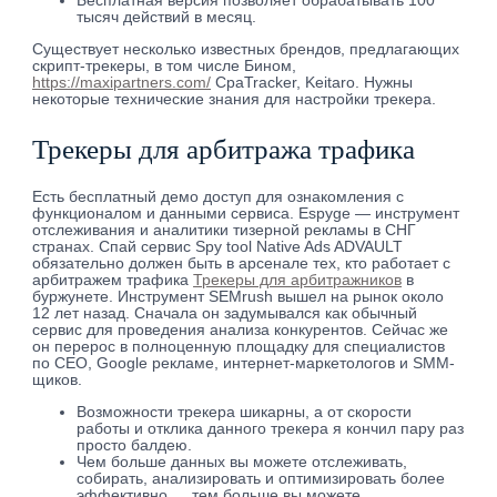
Бесплатная версия позволяет обрабатывать 100
тысяч действий в месяц.
Существует несколько известных брендов, предлагающих
скрипт-трекеры, в том числе Бином,
https://maxipartners.com/
CpaTracker, Keitaro. Нужны
некоторые технические знания для настройки трекера.
Трекеры для арбитража трафика
Есть бесплатный демо доступ для ознакомления с
функционалом и данными сервиса. Espyge — инструмент
отслеживания и аналитики тизерной рекламы в СНГ
странах. Спай сервис Spy tool Native Ads ADVAULT
обязательно должен быть в арсенале тех, кто работает с
арбитражем трафика
Трекеры для арбитражников
в
буржунете. Инструмент SEMrush вышел на рынок около
12 лет назад. Сначала он задумывался как обычный
сервис для проведения анализа конкурентов. Сейчас же
он перерос в полноценную площадку для специалистов
по СЕО, Google рекламе, интернет-маркетологов и SMM-
щиков.
Возможности трекера шикарны, а от скорости
работы и отклика данного трекера я кончил пару раз
просто балдею.
Чем больше данных вы можете отслеживать,
собирать, анализировать и оптимизировать более
эффективно … тем больше вы можете