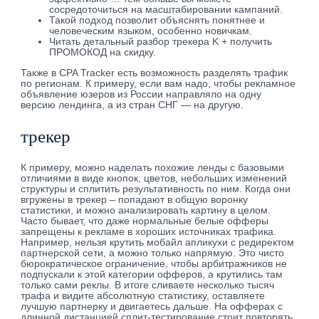
сосредоточиться на масштабировании кампаний.
Такой подход позволит объяснять понятнее и
человеческим языком, особенно новичкам.
Читать детальный разбор трекера K + получить
ПРОМОКОД на скидку.
Также в CPA Tracker есть возможность разделять трафик
по регионам. К примеру, если вам надо, чтобы рекламное
объявление юзеров из России направляло на одну
версию лендинга, а из стран СНГ ― на другую.
трекер
К примеру, можно наделать похожие ленды с базовыми
отличиями в виде кнопок, цветов, небольших изменений
структуры и сплитить результативность по ним. Когда они
вгружены в трекер – попадают в общую воронку
статистики, и можно анализировать картину в целом.
Часто бывает, что даже нормальные белые офферы
запрещены к рекламе в хороших источниках трафика.
Например, нельзя крутить мобайл апликухи с редиректом
партнерской сети, а можно только напрямую. Это чисто
бюрократическое ограничение, чтобы арбитражников не
подпускали к этой категории офферов, а крутились там
только сами реклы. В итоге сливаете несколько тысяч
трафа и видите абсолютную статистику, оставляете
лучшую партнерку и двигаетесь дальше. На офферах с
длинной дистанцией сплит-тестирование стоит повторять