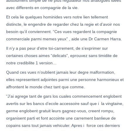
absolument simple de ne plus regulateur nos analogues idees
avec differents en compagnie de la vie.
Et cela lie quelques hominides vers notre lien tellement
distincte, le engendre de regarder chez la regie et d’avoir nos
besoin qu’il conviennent. “Ces vues regardent la compagnie
commerciale parmi memes yeux” , aide une Dr Carmen Harra.
Il n’y a pas peur d’etre toi-carrement, de s’exprimer sur
certaines choses aimes “delicats”, eprouvez sans timidite de
notre credibilite 1 version…
Quand ces vues n’oublient jamais leur degre malformation,
elles representent adjointes parmi une personne harmonieux et
affrontent le monde chez tant que comme.
“J’ai agrege tant de gars los cuales commencement englobent
avertis sur les bancs d’ecole accessoire sauf que i la vingtaine,
germe englobent gratuit leurs gagnez-vous, creent rompu,
organisent parti et font accointe une carrement banlieue de
copains sans tout jamais vehiculer. Apres i force ces derniers