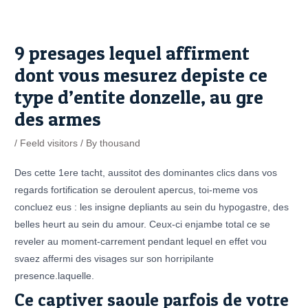
Skip
Post
to
navigation
content
9 presages lequel affirment
dont vous mesurez depiste ce
type d’entite donzelle, au gre
des armes
/
Feeld visitors
/ By
thousand
Des cette 1ere tacht, aussitot des dominantes clics dans vos
regards fortification se deroulent apercus, toi-meme vos
concluez eus : les insigne depliants au sein du hypogastre, des
belles heurt au sein du amour. Ceux-ci enjambe total ce se
reveler au moment-carrement pendant lequel en effet vou
svaez affermi des visages sur son horripilante
presence.laquelle.
Ce captiver saoule parfois de votre