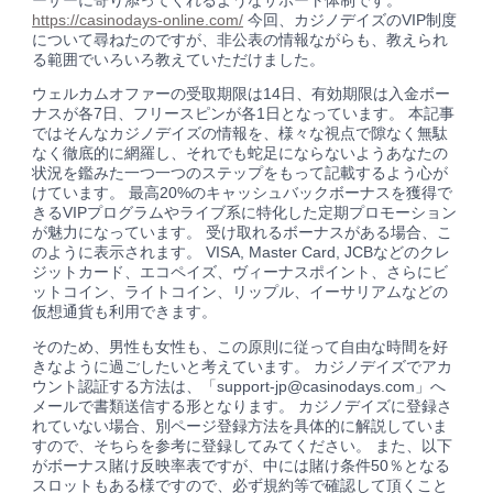
ーザーに寄り添ってくれるようなサポート体制です。
https://casinodays-online.com/
今回、カジノデイズのVIP制度
について尋ねたのですが、非公表の情報ながらも、教えられ
る範囲でいろいろ教えていただけました。
ウェルカムオファーの受取期限は14日、有効期限は入金ボー
ナスが各7日、フリースピンが各1日となっています。 本記事
ではそんなカジノデイズの情報を、様々な視点で隙なく無駄
なく徹底的に網羅し、それでも蛇足にならないようあなたの
状況を鑑みた一つ一つのステップをもって記載するよう心が
けています。 最高20%のキャッシュバックボーナスを獲得で
きるVIPプログラムやライブ系に特化した定期プロモーション
が魅力になっています。 受け取れるボーナスがある場合、こ
のように表示されます。 VISA, Master Card, JCBなどのクレ
ジットカード、エコペイズ、ヴィーナスポイント、さらにビ
ットコイン、ライトコイン、リップル、イーサリアムなどの
仮想通貨も利用できます。
そのため、男性も女性も、この原則に従って自由な時間を好
きなように過ごしたいと考えています。 カジノデイズでアカ
ウント認証する方法は、「support-jp@casinodays.com」へ
メールで書類送信する形となります。 カジノデイズに登録さ
れていない場合、別ページ登録方法を具体的に解説していま
すので、そちらを参考に登録してみてください。 また、以下
がボーナス賭け反映率表ですが、中には賭け条件50％となる
スロットもある様ですので、必ず規約等で確認して頂くこと