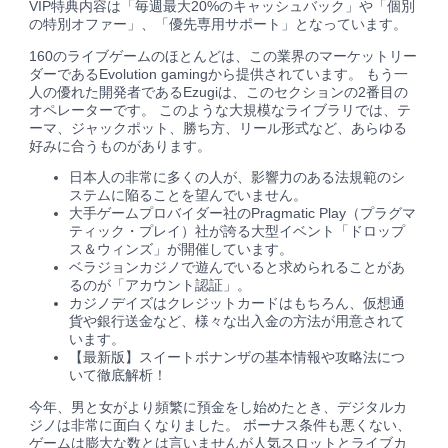
VIP特典内容は「毎週最大20%のキャッシュバック」や「個別
の特別オファー」、「優先専用サポート」となっています。
160のライブゲームのほとんどは、この業界のマーケットリー
ダーであるEvolution gamingから提供されています。 もう一
人の優れた開発者であるEzugiは、このセクションの2番目の
オペレーターです。 このような大規模なライブラリでは、テ
ーマ、ジャックポット、勝ち方、リール形式など、あらゆる
好みに合うものがあります。
日本人の非常に多くの人が、影響力のある法規範のシ
ステムに陥ることを望んでいません。
大手ゲームプロバイダー社のPragmatic Play（プラグマ
ティック・プレイ）社が誇る大型イベント「ドロップ
ス＆ウィンズ」が開催しています。
ベラジョンカジノで遊んでいると求められることがあ
るのが「アカウント認証」。
カジノデイズはクレジットカードはもちろん、仮想通
貨や銀行送金など、様々な出入金の方法が用意されて
います。
【最新版】スイートボナンザの基本情報や攻略法につ
いて徹底解析！
今年、男と女がより頻繁に預金をし始めたとき、デジタルカ
ジノは非常に面白くなりました。 ボーナス条件も悪くない、
ゲームは膨大な数とは言いませんが人気スロットとライブカ