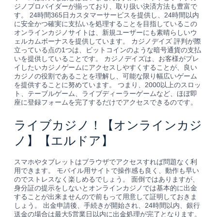
ジノプロバイダーが揃っており、取り扱い決済方法も豊富で
す。 24時間365日カスタマーサービスを提供し、24時間以内
に安全かつ確実に支払いを処理することを目指しているこの
オンラインカジノサイトは、新規ユーザーにも素晴らしいウ
ェルカムボーナスを提供しています。 カジノデイズ 評判が際
立っている点の1つは、ビットコインのような暗号通貨の支払
いを提供していることです。 カジノデイズは、お客様がプレ
イしたいカジノゲームにアクセスしやすくすることが、良い
カジノの役割であることを理解し、可能な限り幅広いゲーム
を提供することに努めています。 つまり、2000以上のスロッ
ト、テーブルゲーム、ライブディーラーゲームなど、ほぼ即
座に登録フォームを完了するだけでアクセスできるのです。
ライブカジノ！【オンラインカジ
ノ】【エルドア】
スマホやタブレットはブラウザでアクセスすれば問題なく利
用できます。 モバイル用サイトで操作感も良く、動作も早い
のでストレスなく楽しめるでしょう。 面倒ではありますが、
身分証の提示をしないとオンラインカジノでは基本的に出金
することが出来ませんので前もって用意して証明しておきま
しょう。 出金申請後、手続きが開始され、24時間以内、銀行
送金の場合は最大5営業日以内に出金処理が完了となります。