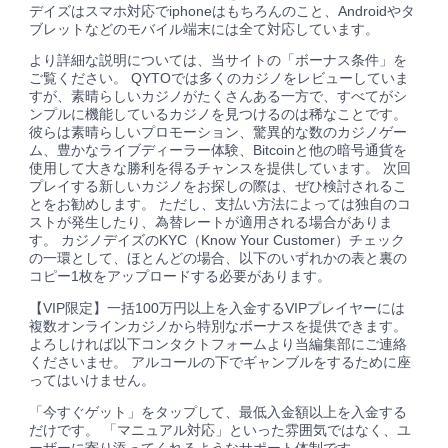
デイズはスマホ対応でiphoneはもちろんのこと、Androidやタ
ブレットなどのモバイル端末には全て対応しています。
より詳細な説明については、当サイトの「ボーナス条件」を
ご覧ください。 QYTOでは多くのカジノをレビューしていま
すが、素晴らしいカジノがたくさんある一方で、すべてがシ
ンプルに機能しているカジノを見つけるのは稀なことです。
彼らは素晴らしいプロモーション、驚異的な数のカジノゲー
ム、豊かなライブディーラー体験、Bitcoinと他の暗号通貨を
使用して大きな勝利を得るチャンスを提供しています。 次回
プレイする新しいカジノをお探しの際は、ぜひ検討されるこ
とをお勧めします。 ただし、支払い方法によっては独自のコ
ストが発生したり、為替レートが適用される場合がありま
す。 カジノデイズのKYC（Know Your Customer）チェック
の一環として、ほとんどの場合、以下のいずれかの表と裏の
コピー1枚をアップロードする必要があります。
【VIP限定】一括100万円以上を入金するVIPプレイヤーには
複数オンラインカジノから特別なボーナスを提供できます。
よろしければ以下コンタクトフォームより当編集部にご連絡
くださいませ。 アルコールの下でギャンブルをするために座
ってはいけません。
「今すぐゲット」をタップして、最低入金額以上を入金する
だけです。 「マニュアル対応」といった雰囲気ではなく、ユ